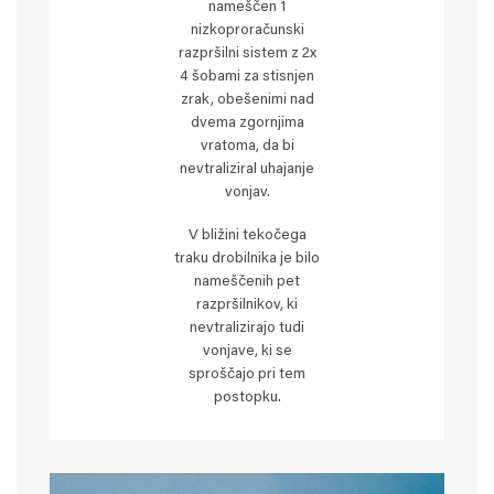
nameščen 1
nizkoproračunski
razpršilni sistem z 2x
4 šobami za stisnjen
zrak, obešenimi nad
dvema zgornjima
vratoma, da bi
nevtraliziral uhajanje
vonjav.
V bližini tekočega
traku drobilnika je bilo
nameščenih pet
razpršilnikov, ki
nevtralizirajo tudi
vonjave, ki se
sproščajo pri tem
postopku.