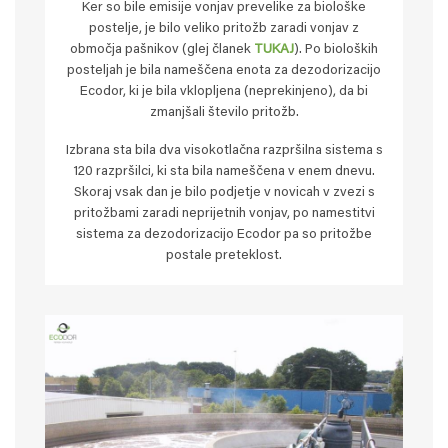
Ker so bile emisije vonjav prevelike za biološke
postelje, je bilo veliko pritožb zaradi vonjav z
območja pašnikov (glej članek
TUKAJ
). Po bioloških
posteljah je bila nameščena enota za dezodorizacijo
Ecodor, ki je bila vklopljena (neprekinjeno), da bi
zmanjšali število pritožb.
Izbrana sta bila dva visokotlačna razpršilna sistema s
120 razpršilci, ki sta bila nameščena v enem dnevu.
Skoraj vsak dan je bilo podjetje v novicah v zvezi s
pritožbami zaradi neprijetnih vonjav, po namestitvi
sistema za dezodorizacijo Ecodor pa so pritožbe
postale preteklost.