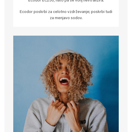
Ecodor EC250, nato pa se vonj nevtralizira.
Ecodor poskrbi za celotno vzdrževanje; poskrbi tudi
za menjavo sodov.