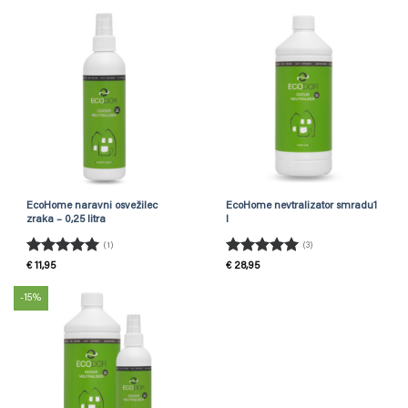
EcoHome naravni osvežilec
EcoHome nevtralizator smradu1
zraka – 0,25 litra
l
(1)
(3)
Ocenjeno
5
Ocenjeno
5
€
11,95
€
28,95
od 5
od 5
-15%