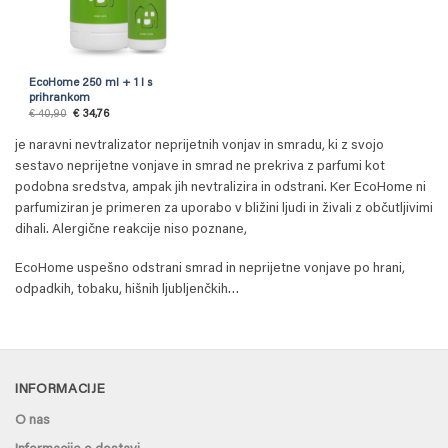
EcoHome 250 ml + 1 l s
prihrankom
Izvirna
Trenutna
€
40,90
€
34,76
cena
cena
je
je:
je naravni nevtralizator neprijetnih vonjav in smradu, ki z svojo
bila:
€ 34,76.
€ 40,90.
sestavo neprijetne vonjave in smrad ne prekriva z parfumi kot
podobna sredstva, ampak jih nevtralizira in odstrani. Ker EcoHome ni
parfumiziran je primeren za uporabo v bližini ljudi in živali z občutljivimi
dihali. Alergične reakcije niso poznane,
EcoHome uspešno odstrani smrad in neprijetne vonjave po hrani,
odpadkih, tobaku, hišnih ljubljenčkih…
INFORMACIJE
O nas