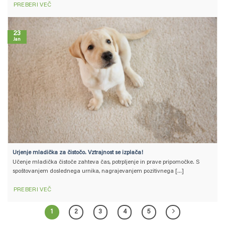
PREBERI VEČ
23
Jan
Urjenje mladička za čistočo. Vztrajnost se izplača!
Učenje mladička čistoče zahteva čas, potrpljenje in prave pripomočke. S
spoštovanjem doslednega urnika, nagrajevanjem pozitivnega [...]
PREBERI VEČ
1
2
3
4
5