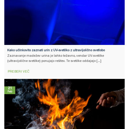
Kako učinkovito zaznati urin z UV-svetilko z ultravijolično svetlobo
Zaznavanje madežev urina je lahko težavno, vendar UV-svetilke
(ultravijolične svetilke) ponujajo rešitev. Te svetilke oddajajo [...]
PREBERI VEČ
21
Feb