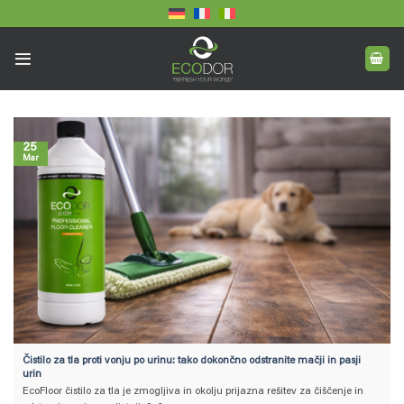
Skoči
na
vsebino
25
Mar
Čistilo za tla proti vonju po urinu: tako dokončno odstranite mačji in pasji
urin
EcoFloor čistilo za tla je zmogljiva in okolju prijazna rešitev za čiščenje in