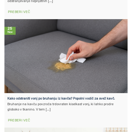
odstranjevanje neprijetnih [...]
PREBERI VEČ
25
Nov
Kako odstraniti vonj po bruhanju iz kavča? Popolni vodič za svež kavč.
Bruhanje na kavču povzroča trdovraten kiselkast vonj, ki lahko prodre
globoko v tkanino. V tem [...]
PREBERI VEČ