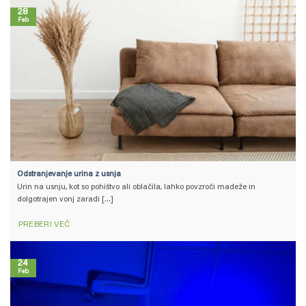
28
Feb
Odstranjevanje urina z usnja
Urin na usnju, kot so pohištvo ali oblačila, lahko povzroči madeže in
dolgotrajen vonj zaradi [...]
PREBERI VEČ
24
Feb